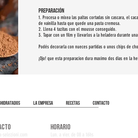
preparación
1. Procesa o mixea las paltas cortadas sin cascara, el caca
de vainilla hasta que quede una pasta cremosa.
2. Llena 4 tazitas con el mousse conseguido.
3. Tapar con un film y llevarlos a la heladera durante una
Podés decorarla con nueces partidas o unos chips de cho
¡Ojo! que esta preparacion dura maximo dos dias en la h
SHIDRATADOS
LA EMPRESA
RECETAS
CONTACTO
ACTO
HORARIO
-selezioni.com
Lun. a vier. de 08 a 16hs